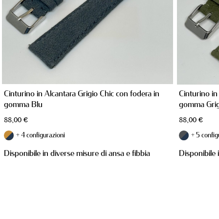
Cinturino in Alcantara Grigio Chic con fodera in
Cinturino in
gomma Blu
gomma Grig
88,00
€
88,00
€
+ 4 configurazioni
+ 5 config
Disponibile in diverse misure di ansa e fibbia
Disponibile 