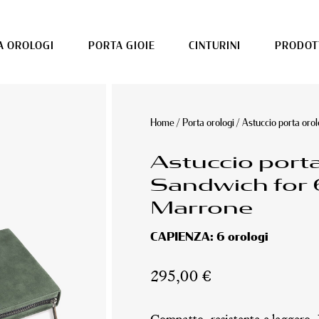
A OROLOGI
PORTA GIOIE
CINTURINI
PRODOTT
Home
/
Porta orologi
/ Astuccio porta oro
Astuccio port
Sandwich for 
Marrone
CAPIENZA:
6 orologi
295,00
€