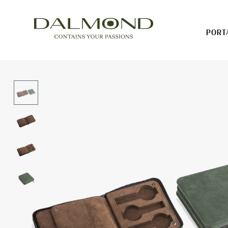
PORT
Porta Orologi
Porta gioie
Cinturini
Prodotti su misura
Account
Cart ( 0)