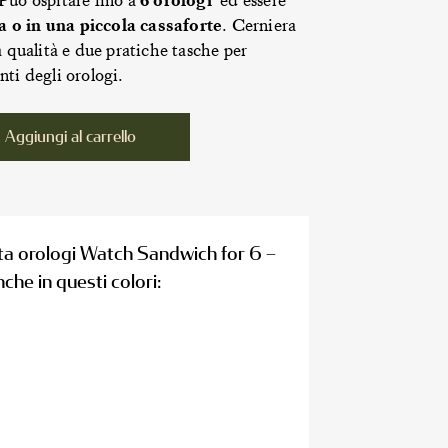
Può ospitare fino a
6 orologi
ed essere
ia o in una piccola cassaforte
. Cerniera
a qualità e due pratiche tasche per
nti degli orologi.
Alternative:
Aggiungi al carrello
ta orologi Watch Sandwich for 6 –
he in questi colori: