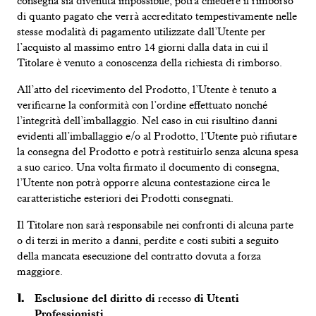
consegna
sia
divenuta impossibile,
potrà
chiedere il
rimborso
di
quanto pagato che verrà
accreditato
tempestivamente
nelle
stesse
modalità di pagamento utilizzate dall’Utente per
l’acquisto
al massimo entro 14 giorni
dalla data
in
cui il
Titolare
è
venuto
a conoscenza della
richiesta di rimborso.
All’atto
del
ricevimento
del
Prodotto
,
l’Utente
è
tenuto a
verificarne la conformità con l’ordine effettuato nonché
l’integrità
dell’imballaggio. Nel caso in cui
risultino
danni
evidenti all’imballaggio e/
o
al
Prodotto
, l’Utente
può rifiutare
la
consegna del
Prodotto
e potrà restituirlo senza alcuna
spesa
a
suo
carico. Una volta firmato il documento di consegna,
l’Utente
non
potrà
opporre
alcuna contestazione circa le
caratteristiche esteriori dei
Prodotti
consegnati.
Il
Titolare non sarà responsabile nei
confronti
di alcuna parte
o di terzi in merito a danni
,
perdite e
costi subiti
a seguito
della mancata esecuzione del contratto
dovuta
a
forza
maggiore.
Esclusione del diritto di
recesso
di Utenti
Professionisti