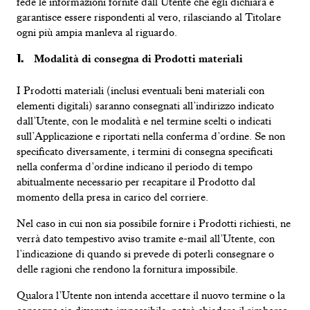
fede le informazioni fornite dall’Utente che egli dichiara e
garantisce essere rispondenti al vero, rilasciando al Titolare
ogni più ampia manleva al riguardo.
Modalità di consegna di Prodotti materiali
I
Prodotti materiali (inclusi eventuali beni materiali con
elementi digitali
) saranno
consegnati
all’indirizzo
indicato
dall’Utente
,
con le modalità e nel termine scelti o indicati
sull’Applicazione e riportati nella conferma d’ordine
.
Se non
specificato diversamente, i termini di consegna specificati
nella
conferma
d’ordine indicano il periodo di
tempo
abitualmente necessario per recapitare
il
Prodotto dal
momento della presa in carico del corriere.
Nel caso in cui
non
sia
possibile fornire i Prodotti richiesti, ne
verrà dato tempestivo aviso tramite
e
-mail all’Utente, con
l’indicazione
di
quando
si
prevede di poterli consegnare
o
delle ragioni che rendono la fornitura impossibile.
Qualora l’Utente non intenda accettare
il
nuovo termine o la