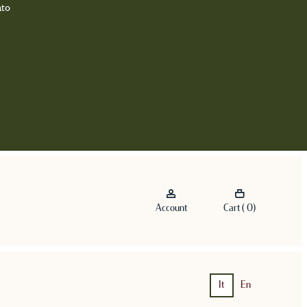
nto
Account
Cart ( 0)
It
En