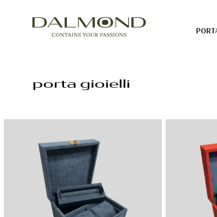
PORT
Porta Orologi
porta gioielli
Porta gioie
Cinturini
Prodotti su misura
Account
Cart ( 0)